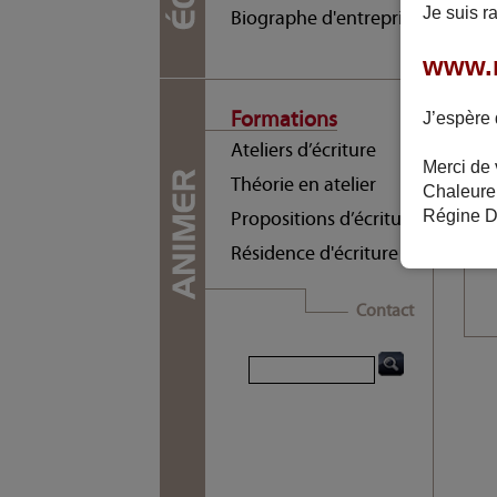
Je suis r
Biographe d'entreprise
Av
www.r
Qu
Vo
Formations
J’espère 
Il
de
Ateliers d’écriture
Merci de v
Un
Théorie en atelier
Chaleure
co
Qu
Régine D
Propositions d’écriture
da
Résidence d'écriture
Contact