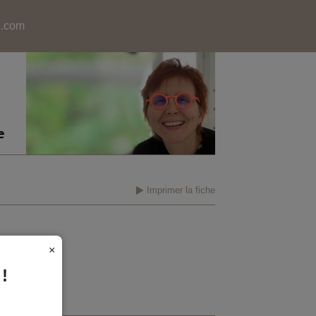
l.com
e
Imprimer la fiche
×
!