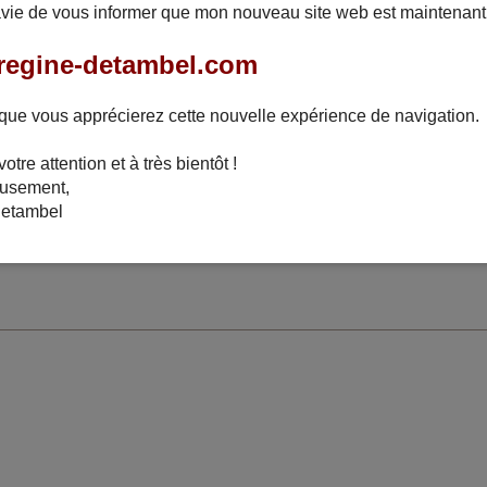
avie de vous informer que mon nouveau site web est maintenant 
ais-je vraiment faim ?
egine-detambel.com
elques lignes seulement suffisent à combler le désir d’écriture. Le clap
ilà l’illusion dissipée. Mais avais-je vraiment faim ?
que vous apprécierez cette nouvelle expérience de navigation.
 paraît que Gasterea est la dixième muse : elle préside aux jouissances
 l’univers, puisqu’il n’est rien sans la vie, et que tout ce qui vit se nou
otre attention et à très bientôt !
e heure plus tard, je me bats avec un bout de phrase privé de tout at
usement,
mme du chewing-gum en attendant que d’autres mots ou phrases tout 
elque chose me dit que je ne mangerai pas de ce livre aujourd’hui. Pas 
etambel
ns ma tête comme un fruit.