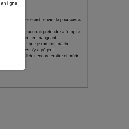
en ligne !
otis du clavier éteint l’envie de poursuivre.
 du goût. Elle pourrait prétendre à l’empire
rrit. L’appétit vient en mangeant.
trait mélodique, que je rumine, mâche
autant salivés s’y agrègent.
assez fait. Il doit encore croître et mûrir